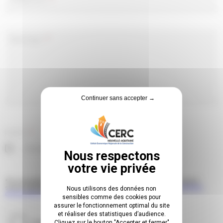
Message
*
Continuer sans accepter →
RGPD
*
J'accepte la politique de confidentialité*
*En soumettant ce formulaire j’accepte que les informations saisies
soient utilisées pour permettre de me recontacter. Lire notre
politique
Nous utilisons des données non
de données personnelles
.
sensibles comme des cookies pour
assurer le fonctionnement optimal du site
et réaliser des statistiques d’audience.
Cliquez sur le bouton "Accepter et fermer"