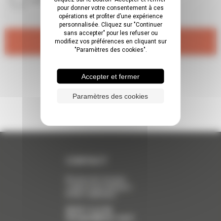
pour donner votre consentement à ces
opérations et profiter d’une expérience
personnalisée. Cliquez sur "Continuer
sans accepter" pour les refuser ou
modifiez vos préférences en cliquant sur
"Paramètres des cookies".
Accepter et fermer
Paramètres des cookies
CONTACT
Bureau de Limoges
2 allée Duke Ellington
87067
LIMOGES
05 55 11 21 50
limoges[a]cerc-na.fr