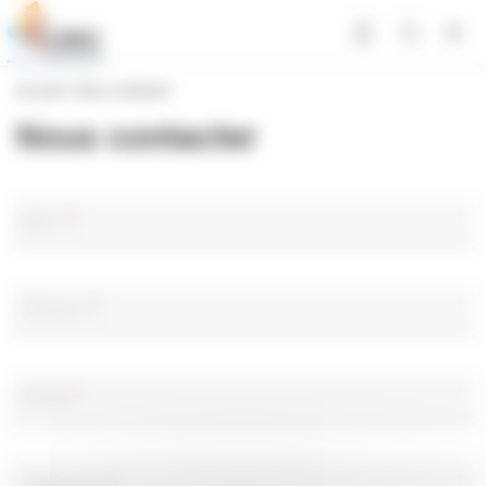
Panneau de gestion des cookies
Accueil
>
Nous contacter
Nous contacter
Nom
*
Prénom
*
Email
*
Téléphone
*